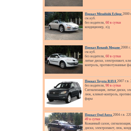
2000 
Прокат Mitsubishi Eclipse
см.куб.
без водителя,
60 в сутки
кондиционер, л/д
2008 г.
Прокат Renault Megane
см.куб.
без водителя,
60 в сутки
литые диски, электропакет, кли
контроль, противотуманные ф
2007 г.в.
Прокат Toyota RAV4
без водителя,
90 в сутки
Сигнализация, литые диски, эл
люк, климат-контроль, против
фары
2004 г.в. 22
Прокат Opel Astra
49 в сутки
Кожанный салон, сигнализация
диски, электропакет, люк, конд