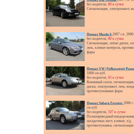
без водителя,
80 в сутки
Сигнализация, электропакет, к
2007 г.в. 2000
Прокат Mazda 6
без водителя,
80 в сутки
Сигнализация, литые диски, эл
люк, климат-контроль, против
фары
Прокат VW (Volkswagen) Pass
1800 см.куб.
без водителя,
65 в сутки
Кожанный салон, сигнализация
диски, электропакет, люк, конд
противотуманные фары
2008 г.
Прокат Subaru Forester
см.куб.
без водителя,
107 в сутки
Полноприводный внедорожник,
посадочных мест, климат, л/д,
противотуманки, сигнализация