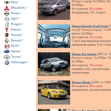
Расход в городе: 8л/100км. Рас
Mini
1
6л/100км
Mitsubishi
1
без водителя,
45 в сутки
Кондиционер, СD, эл.пакет
Nissan
2
Opel
4
Peugeot
1
2
Прокат Renault Grand Scenic
Pontiac
1
см.куб. Расход в городе: 7л/10
трасса: 5л/100км
Porsche
1
без водителя,
50 в сутки
Renault
5
7 мест, максимальная комплект
панорамная крыша. Есть 2 ма
SEAT
1
Subaru
1
2005 г.в. 2
Прокат Kia Sorento
Toyota
3
Расход в городе: 11л/100км. Ра
8л/100км
Volkswagen
5
без водителя,
70 в сутки
кожаный салон, максимальная
комплектация
2005 г.в. 2300
Прокат Mazda 3
без водителя,
60 в сутки
кондиционер, противотуманны
2007 г.в. 2
Прокат Kia Optima