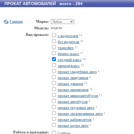
ПРОКАТ АВТОМОБИЛЕЙ всего - 284
Главная
Марка:
Модель:
модели
Вид проката:
с водителем
14
без водителя
16
трансфер
12
бизнес-класс
17
средний класс
18
эконом-класс
13
прокат свадебных авто
8
прокат лимузинов
4
прокат джипов
13
прокат минивэнов
10
прокат микроавтобусов
15
прокат автобусов
4
прокат грузовых авто
1
прокат эксклюзивных авто
2
прокат кабриолетов
3
прокат ретро авто
1
Работа в выходные:
Суббота