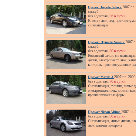
2007 г.в.
Прокат Toyota Solara
см.куб.
без водителя,
96 в сутки
Климат, люк, л/д, противотума
сигнализация.
2007 г.
Прокат Hyundai Sonata
см.куб.
без водителя,
80 в сутки
Кожанный салон, сигнализация
диски, электропакет, люк, клим
контроль, противотуманные ф
2007 г.в. 2000
Прокат Mazda 3
без водителя,
70 в сутки
Сигнализация, тюнинг, литые д
электропакет, люк, климат-кон
противотуманные фары
2007 г.в.
Прокат Nissan Altima
без водителя,
80 в сутки
Сигнализация, литые диски, эл
люк, климат-контроль