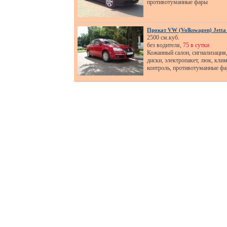
противотуманные фары
Прокат VW (Volkswagen) Jett
2500 см.куб.
без водителя,
75 в сутки
Кожанный салон, сигнализация
диски, электропакет, люк, клим
контроль, противотуманные ф