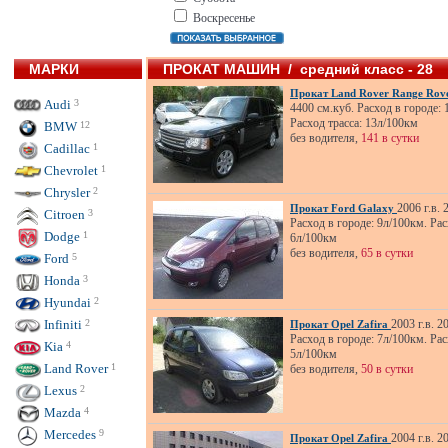
Воскресенье
МАРКИ
ПРОКАТ МАШИН / средний класс - 28
Прокат Land Rover Range Rov
Audi
3
4400 см.куб. Расход в городе: 
Расход трасса: 13л/100км
BMW
12
без водителя,
141 в сутки
Cadillac
1
Chevrolet
1
Chrysler
2
2006 г.в. 
Прокат Ford Galaxy
Citroen
3
Расход в городе: 9л/100км. Рас
Dodge
1
6л/100км
без водителя,
65 в сутки
Ford
5
Honda
3
Hyundai
2
Infiniti
2
2003 г.в. 2
Прокат Opel Zafira
Расход в городе: 7л/100км. Рас
Kia
4
5л/100км
Land Rover
1
без водителя,
50 в сутки
Lexus
2
Mazda
4
Mercedes
9
2004 г.в. 2
Прокат Opel Zafira