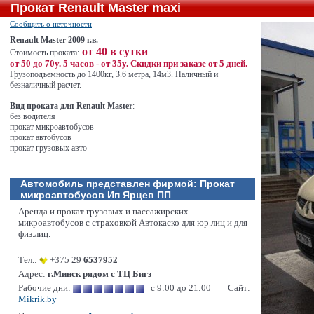
Прокат Renault Master maxi
Сообщить о неточности
Renault Master 2009 г.в.
от 40 в сутки
Стоимость проката:
от 50 до 70у. 5 часов - от 35у. Скидки при заказе от 5 дней.
Грузоподъемность до 1400кг, 3.6 метра, 14м3. Наличный и
безналичный расчет.
Вид проката для Renault Master
:
без водителя
прокат микроавтобусов
прокат автобусов
прокат грузовых авто
Автомобиль представлен фирмой:
Прокат
микроавтобусов Ип Ярцев ПП
Аренда и прокат грузовых и пассажирских
микроавтобусов с страховкой Автокаско для юр.лиц и для
физ.лиц.
Тел.:
+375 29
6537952
Адрес:
г.Минск рядом с ТЦ Бигз
Рабочие дни:
с 9:00 до 21:00
Сайт:
Mikrik.by