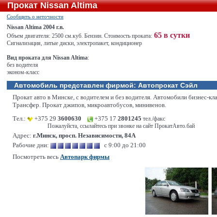
Прокат Nissan Altima
Сообщить о неточности
Nissan Altima 2004 г.в.
65 в сутки
Объем двигателя: 2500 см.куб. Бензин. Стоимость проката:
Сигнализация, литые диски, электропакет, кондиционер
Вид проката для Nissan Altima
:
без водителя
эконом-класс
Автомобиль представлен фирмой:
Автопрокат Сэйл
Прокат авто в Минске, с водителем и без водителя. Автомобили бизнес-кла
Трансфер. Прокат джипов, микроавтобусов, минивенов.
Тел.:
+375 29
3600630
+375 17
2801245
тел./факс
Пожалуйста, ссылайтесь при звонке на сайт ПрокатАвто.бай
Адрес:
г.Минск, просп. Независимости, 84А
Рабочие дни:
с 9:00 до 21:00
Посмотреть весь
Автопарк фирмы