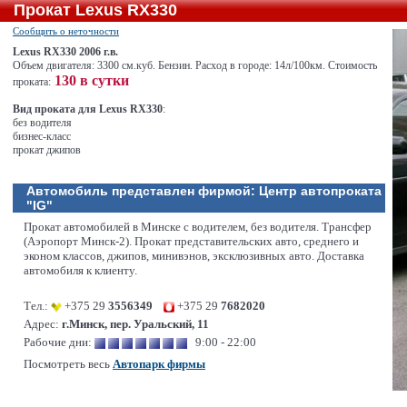
Прокат Lexus RX330
Сообщить о неточности
Lexus RX330 2006 г.в.
Объем двигателя: 3300 см.куб. Бензин. Расход в городе: 14л/100км. Стоимость
130 в сутки
проката:
Вид проката для Lexus RX330
:
без водителя
бизнес-класс
прокат джипов
Автомобиль представлен фирмой:
Центр автопроката
"IG"
Прокат автомобилей в Минске с водителем, без водителя. Трансфер
(Аэропорт Минск-2). Прокат представительских авто, среднего и
эконом классов, джипов, минивэнов, эксклюзивных авто. Доставка
автомобиля к клиенту.
Тел.:
+375 29
3556349
+375 29
7682020
Адрес:
г.Минск, пер. Уральский, 11
Рабочие дни:
9:00 - 22:00
Посмотреть весь
Автопарк фирмы