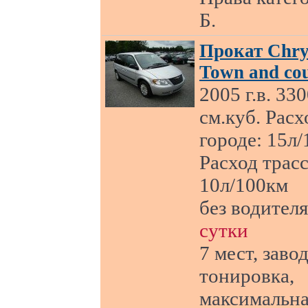
Б.
Прокат Chry
Town and co
2005 г.в. 33
см.куб. Расх
городе: 15л/
Расход трасс
10л/100км
без водител
сутки
7 мест, заво
тонировка,
максимальн