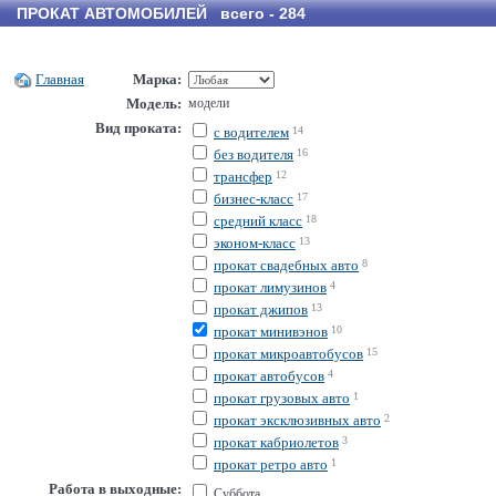
ПРОКАТ АВТОМОБИЛЕЙ всего - 284
Главная
Марка:
Модель:
модели
Вид проката:
с водителем
14
без водителя
16
трансфер
12
бизнес-класс
17
средний класс
18
эконом-класс
13
прокат свадебных авто
8
прокат лимузинов
4
прокат джипов
13
прокат минивэнов
10
прокат микроавтобусов
15
прокат автобусов
4
прокат грузовых авто
1
прокат эксклюзивных авто
2
прокат кабриолетов
3
прокат ретро авто
1
Работа в выходные:
Суббота