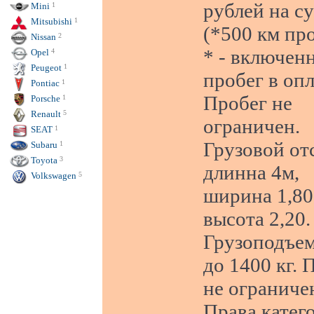
рублей на с
Mini
1
Mitsubishi
1
(*500 км пр
Nissan
2
* - включен
Opel
4
Peugeot
1
пробег в опл
Pontiac
1
Пробег не
Porsche
1
Renault
5
ограничен.
SEAT
1
Грузовой от
Subaru
1
Toyota
3
длинна 4м,
Volkswagen
5
ширина 1,80
высота 2,20.
Грузоподъе
до 1400 кг. 
не ограниче
Права катег