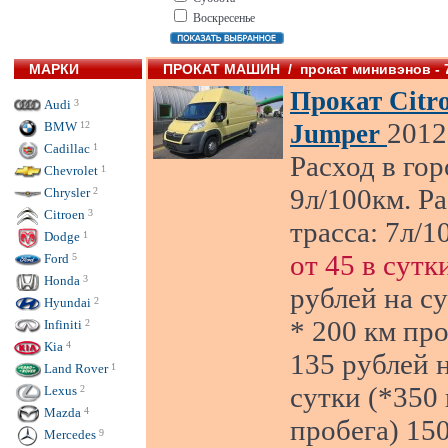
Воскресенье
МАРКИ
ПРОКАТ МАШИН / прокат минивэнов - 
Прокат Citr
Audi
3
2012 
BMW
12
Jumper
Cadillac
1
Расход в гор
Chevrolet
1
9л/100км. Р
Chrysler
2
Citroen
3
трасса: 7л/1
Dodge
1
от 45 в сутк
Ford
5
Honda
3
рублей на су
Hyundai
2
* 200 км про
Infiniti
2
Kia
4
135 рублей 
Land Rover
1
сутки (*350
Lexus
2
Mazda
4
пробега) 15
Mercedes
9